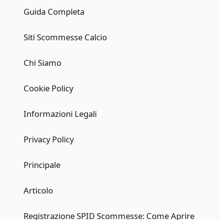
Guida Completa
Siti Scommesse Calcio
Chi Siamo
Cookie Policy
Informazioni Legali
Privacy Policy
Principale
Articolo
Registrazione SPID Scommesse: Come Aprire