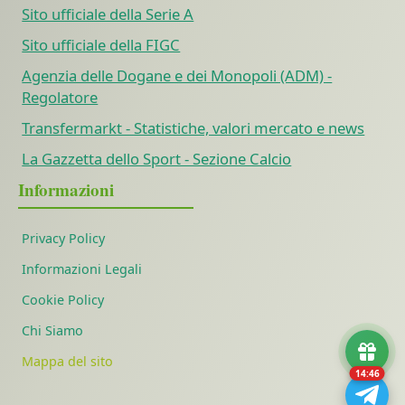
Sito ufficiale della Serie A
Sito ufficiale della FIGC
Agenzia delle Dogane e dei Monopoli (ADM) -
Regolatore
Transfermarkt - Statistiche, valori mercato e news
La Gazzetta dello Sport - Sezione Calcio
Informazioni
Privacy Policy
Informazioni Legali
Cookie Policy
Chi Siamo
Mappa del sito
14:46