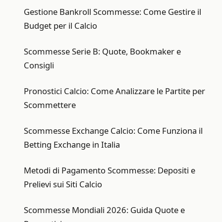
Gestione Bankroll Scommesse: Come Gestire il
Budget per il Calcio
Scommesse Serie B: Quote, Bookmaker e
Consigli
Pronostici Calcio: Come Analizzare le Partite per
Scommettere
Scommesse Exchange Calcio: Come Funziona il
Betting Exchange in Italia
Metodi di Pagamento Scommesse: Depositi e
Prelievi sui Siti Calcio
Scommesse Mondiali 2026: Guida Quote e