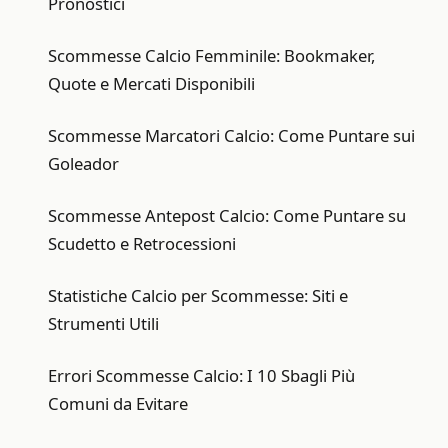
Pronostici
Scommesse Calcio Femminile: Bookmaker,
Quote e Mercati Disponibili
Scommesse Marcatori Calcio: Come Puntare sui
Goleador
Scommesse Antepost Calcio: Come Puntare su
Scudetto e Retrocessioni
Statistiche Calcio per Scommesse: Siti e
Strumenti Utili
Errori Scommesse Calcio: I 10 Sbagli Più
Comuni da Evitare