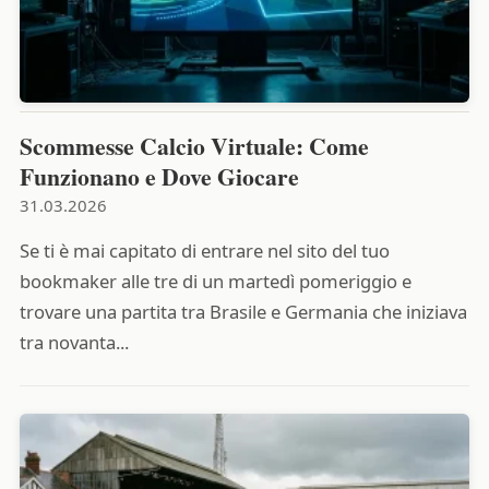
Scommesse Calcio Virtuale: Come
Funzionano e Dove Giocare
31.03.2026
Se ti è mai capitato di entrare nel sito del tuo
bookmaker alle tre di un martedì pomeriggio e
trovare una partita tra Brasile e Germania che iniziava
tra novanta...