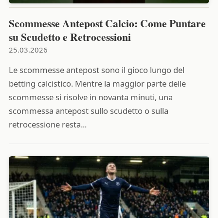
Scommesse Antepost Calcio: Come Puntare
su Scudetto e Retrocessioni
25.03.2026
Le scommesse antepost sono il gioco lungo del
betting calcistico. Mentre la maggior parte delle
scommesse si risolve in novanta minuti, una
scommessa antepost sullo scudetto o sulla
retrocessione resta...