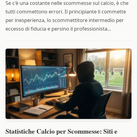
Se c'è una costante nelle scommesse sul calcio, è che
tutti commettono errori. Il principiante li commette
per inesperienza, lo scommettitore intermedio per
eccesso di fiducia e persino il professionista...
Statistiche Calcio per Scommesse: Siti e