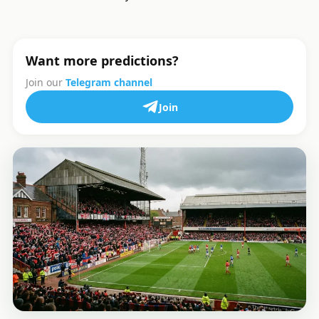
Want more predictions?
Join our
Telegram channel
Join