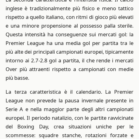
inglese è tradizionalmente più fisico e meno tattico
rispetto a quello italiano, con ritmi di gioco più elevati
e una minore propensione al possesso palla sterile.
Questa intensità ha conseguenze sui mercati gol: la
Premier League ha una media gol per partita tra le
più alte dei principali campionati europei, tipicamente
intorno ai 2.7-2.8 gol a partita, il che rende i mercati
Over più attraenti rispetto a campionati con medie
più basse.
La terza caratteristica è il calendario. La Premier
League non prevede la pausa invernale presente in
Serie A e nella maggior parte degli altri campionati
europei. Il periodo natalizio, con le partite ravvicinate
del Boxing Day, crea situazioni uniche per le
scommesse: squadre stanche, rotazioni forzate e