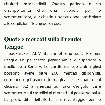
risultati imprevedibili. Questo periodo è sia
un’opportunità che una trappola per lo
scommettitore, e richiede un’attenzione particolare
alle condizioni fisiche delle rose.
Quote e mercati sulla Premier
League
I bookmaker ADM italiani offrono sulla Premier
League un palinsesto paragonabile o superiore a
quello della Serie A. Le partite dei top club inglesi
possono avere oltre 200 mercati disponibili,
coprendo ogni aspetto immaginabile del match: dal
classico 1X2 ai mercati sui calci d’angolo, dalle
scommesse sui cartellini ai mercati sul possesso palla.
La profondità dell’offerta è un vantaggio per lo