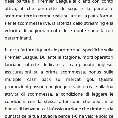
delle partite di Premier League ai clienti con conto
attivo, il che permette di seguire la partita e
scommettere in tempo reale sulla stessa piattaforma.
Per le scommesse live, la latenza dello streaming e la
velocità di aggiornamento delle quote sono fattori
determinanti.
Il terzo fattore riguarda le promozioni specifiche sulla
Premier League. Durante la stagione, molti operatori
lanciano offerte dedicate al campionato inglese:
assicurazioni sulla prima scommessa, bonus sulle
multiple, cash back sui mercati gol. Queste
promozioni possono aggiungere valore reale alla tua
attività di scommessa, a condizione di leggere le
condizioni con la stessa attenzione che dedichi ai
bonus di benvenuto. Un’assicurazione che rimborsa la
puntata se la tua squadra perde 1-0 ha valore solo se