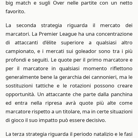
big match e sugli Over nelle partite con un netto
favorito.
La seconda strategia riguarda il mercato dei
marcatori. La Premier League ha una concentrazione
di attaccanti d’élite superiore a qualsiasi altro
campionato, e i mercati sui goleador sono tra i più
profondi e seguiti. Le quote per il primo marcatore e
per il marcatore in qualsiasi momento riflettono
generalmente bene la gerarchia dei cannonieri, ma le
sostituzioni tattiche e le rotazioni possono creare
opportunità. Un attaccante che parte dalla panchina
ed entra nella ripresa avrà quote più alte come
marcatore rispetto a un titolare, ma in certe situazioni
di gioco il suo impatto può essere decisivo.
La terza strategia riguarda il periodo natalizio e le fasi