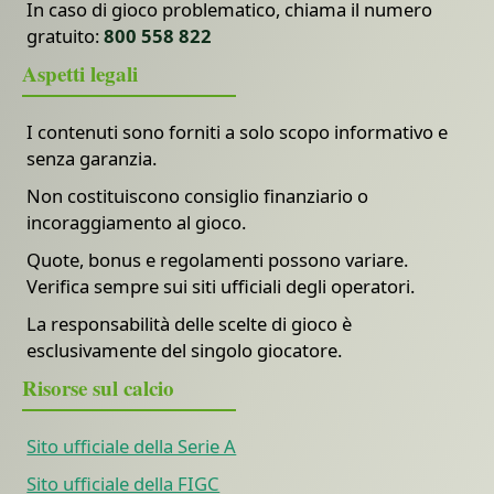
In caso di gioco problematico, chiama il numero
gratuito:
800 558 822
Aspetti legali
I contenuti sono forniti a solo scopo informativo e
senza garanzia.
Non costituiscono consiglio finanziario o
incoraggiamento al gioco.
Quote, bonus e regolamenti possono variare.
Verifica sempre sui siti ufficiali degli operatori.
La responsabilità delle scelte di gioco è
esclusivamente del singolo giocatore.
Risorse sul calcio
Sito ufficiale della Serie A
Sito ufficiale della FIGC