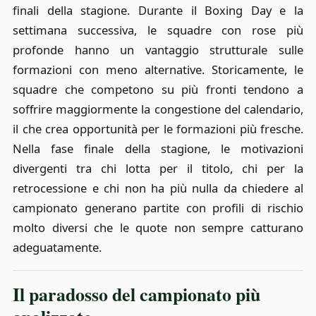
finali della stagione. Durante il Boxing Day e la
settimana successiva, le squadre con rose più
profonde hanno un vantaggio strutturale sulle
formazioni con meno alternative. Storicamente, le
squadre che competono su più fronti tendono a
soffrire maggiormente la congestione del calendario,
il che crea opportunità per le formazioni più fresche.
Nella fase finale della stagione, le motivazioni
divergenti tra chi lotta per il titolo, chi per la
retrocessione e chi non ha più nulla da chiedere al
campionato generano partite con profili di rischio
molto diversi che le quote non sempre catturano
adeguatamente.
Il paradosso del campionato più