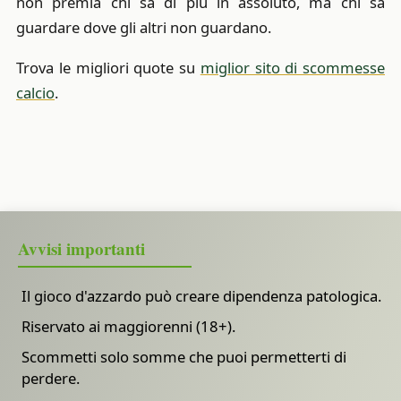
non premia chi sa di più in assoluto, ma chi sa
guardare dove gli altri non guardano.
Trova le migliori quote su
miglior sito di scommesse
calcio
.
Avvisi importanti
Il gioco d'azzardo può creare dipendenza patologica.
Riservato ai maggiorenni (18+).
Scommetti solo somme che puoi permetterti di
perdere.