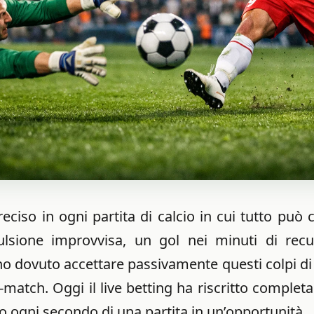
ciso in ogni partita di calcio in cui tutto può 
ulsione improvvisa, un gol nei minuti di recu
 dovuto accettare passivamente questi colpi di s
-match. Oggi il live betting ha riscritto complet
 ogni secondo di una partita in un’opportunità.