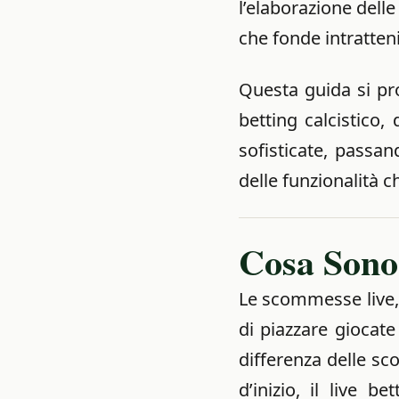
l’elaborazione delle
che fonde intratten
Questa guida si pro
betting calcistico
sofisticate, passan
delle funzionalità 
Cosa Sono 
Le scommesse live, 
di piazzare giocate
differenza delle s
d’inizio, il live 