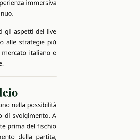
’esperienza immersiva
inuo.
gli aspetti del live
 alle strategie più
l mercato italiano e
e.
lcio
no nella possibilità
so di svolgimento. A
e prima del fischio
ento della partita,