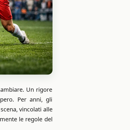
cambiare. Un rigore
pero. Per anni, gli
cena, vincolati alle
amente le regole del