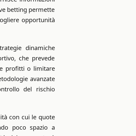
live betting permette
ogliere opportunità
strategie dinamiche
ortivo, che prevede
 profitti o limitare
metodologie avanzate
trollo del rischio
ità con cui le quote
ando poco spazio a