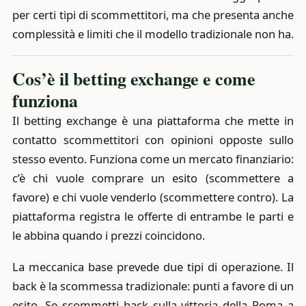
per certi tipi di scommettitori, ma che presenta anche
complessità e limiti che il modello tradizionale non ha.
Cos’è il betting exchange e come
funziona
Il betting exchange è una piattaforma che mette in
contatto scommettitori con opinioni opposte sullo
stesso evento. Funziona come un mercato finanziario:
c’è chi vuole comprare un esito (scommettere a
favore) e chi vuole venderlo (scommettere contro). La
piattaforma registra le offerte di entrambe le parti e
le abbina quando i prezzi coincidono.
La meccanica base prevede due tipi di operazione. Il
back è la scommessa tradizionale: punti a favore di un
esito. Se scommetti back sulla vittoria della Roma a