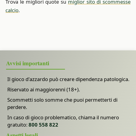
Trova le migliori quote su
miglior sito di scommesse
calcio
.
Avvisi importanti
Il gioco d'azzardo può creare dipendenza patologica.
Riservato ai maggiorenni (18+).
Scommetti solo somme che puoi permetterti di
perdere.
In caso di gioco problematico, chiama il numero
gratuito:
800 558 822
Aspetti legali