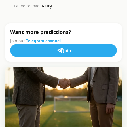
Failed to load.
Retry
Want more predictions?
Join our
Telegram channel
Join