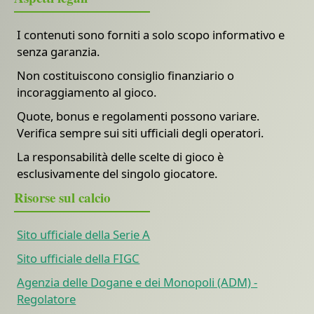
I contenuti sono forniti a solo scopo informativo e
senza garanzia.
Non costituiscono consiglio finanziario o
incoraggiamento al gioco.
Quote, bonus e regolamenti possono variare.
Verifica sempre sui siti ufficiali degli operatori.
La responsabilità delle scelte di gioco è
esclusivamente del singolo giocatore.
Risorse sul calcio
Sito ufficiale della Serie A
Sito ufficiale della FIGC
Agenzia delle Dogane e dei Monopoli (ADM) -
Regolatore