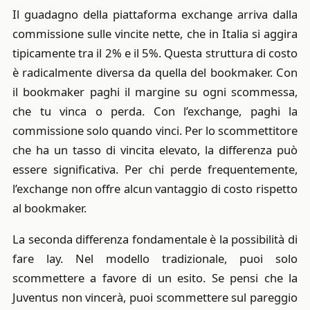
Il guadagno della piattaforma exchange arriva dalla
commissione sulle vincite nette, che in Italia si aggira
tipicamente tra il 2% e il 5%. Questa struttura di costo
è radicalmente diversa da quella del bookmaker. Con
il bookmaker paghi il margine su ogni scommessa,
che tu vinca o perda. Con l’exchange, paghi la
commissione solo quando vinci. Per lo scommettitore
che ha un tasso di vincita elevato, la differenza può
essere significativa. Per chi perde frequentemente,
l’exchange non offre alcun vantaggio di costo rispetto
al bookmaker.
La seconda differenza fondamentale è la possibilità di
fare lay. Nel modello tradizionale, puoi solo
scommettere a favore di un esito. Se pensi che la
Juventus non vincerà, puoi scommettere sul pareggio