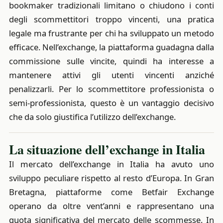
bookmaker tradizionali limitano o chiudono i conti
degli scommettitori troppo vincenti, una pratica
legale ma frustrante per chi ha sviluppato un metodo
efficace. Nell’exchange, la piattaforma guadagna dalla
commissione sulle vincite, quindi ha interesse a
mantenere attivi gli utenti vincenti anziché
penalizzarli. Per lo scommettitore professionista o
semi-professionista, questo è un vantaggio decisivo
che da solo giustifica l’utilizzo dell’exchange.
La situazione dell’exchange in Italia
Il mercato dell’exchange in Italia ha avuto uno
sviluppo peculiare rispetto al resto d’Europa. In Gran
Bretagna, piattaforme come Betfair Exchange
operano da oltre vent’anni e rappresentano una
quota significativa del mercato delle scommesse. In