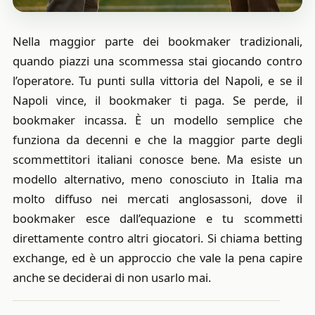
Nella maggior parte dei bookmaker tradizionali,
quando piazzi una scommessa stai giocando contro
l’operatore. Tu punti sulla vittoria del Napoli, e se il
Napoli vince, il bookmaker ti paga. Se perde, il
bookmaker incassa. È un modello semplice che
funziona da decenni e che la maggior parte degli
scommettitori italiani conosce bene. Ma esiste un
modello alternativo, meno conosciuto in Italia ma
molto diffuso nei mercati anglosassoni, dove il
bookmaker esce dall’equazione e tu scommetti
direttamente contro altri giocatori. Si chiama betting
exchange, ed è un approccio che vale la pena capire
anche se deciderai di non usarlo mai.