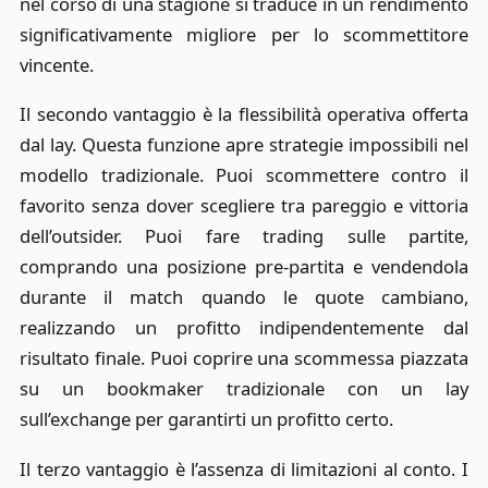
nel corso di una stagione si traduce in un rendimento
significativamente migliore per lo scommettitore
vincente.
Il secondo vantaggio è la flessibilità operativa offerta
dal lay. Questa funzione apre strategie impossibili nel
modello tradizionale. Puoi scommettere contro il
favorito senza dover scegliere tra pareggio e vittoria
dell’outsider. Puoi fare trading sulle partite,
comprando una posizione pre-partita e vendendola
durante il match quando le quote cambiano,
realizzando un profitto indipendentemente dal
risultato finale. Puoi coprire una scommessa piazzata
su un bookmaker tradizionale con un lay
sull’exchange per garantirti un profitto certo.
Il terzo vantaggio è l’assenza di limitazioni al conto. I